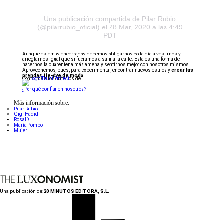
Una publicación compartida de Pilar Rubio
(@pilarrubio_oficial)
el 28 Mar, 2020 a las 4:49
PDT
Aunque estemos encerrados debemos obligarnos cada día a vestirnos y
arreglarnos igual que si fuéramos a salir a la calle. Esta es una forma de
hacernos la cuarentena más amena y sentirnos mejor con nosotros mismos.
Aprovechemos, pues, para experimentar, encontrar nuevos estilos y
crear las
prendas tie-dye de moda.
Conforme a los criterios de
¿Por qué confiar en nosotros?
Más información sobre:
Pilar Rubio
Gigi Hadid
Rosalía
María Pombo
Mujer
Una publicación de:
20 MINUTOS EDITORA, S.L.