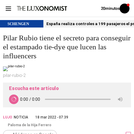
Volver
Iniciar
a
sesión
20MINUTOS.ES
SCHENGEN
España realiza controles a 199 pasajeros el p
Pilar Rubio tiene el secreto para conseguir
el estampado tie-dye que lucen las
influencers
pilar-rubio-2
Escucha este artículo
LUJO
NOTICIA
18 mar 2022 - 07:39
Paloma de la Hija Ferrero