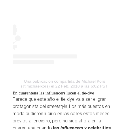
Una publicación compartida de Michael Kors
(@michaelkors)
el 22 Feb, 2018 a las 6:02 PST
En cuarentena las influencers lucen el tie-dye
Parece que este año el tie-dye va a ser el gran
protagonista del
streetstyle
. Los más puestos en
moda pudieron lucirlo en las calles estos meses
previos al encierro, pero ha sido ahora en la
cuarentena cuando
las
influencers
y celebrities