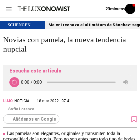
Volver
Iniciar
a
sesión
20MINUTOS.ES
SCHENGEN
Meloni rechaza el ultimátum de Sánchez: segu
Novias con pamela, la nueva tendencia
nupcial
Escucha este artículo
LUJO
NOTICIA
18 mar 2022 - 07:41
Sofía Lorenzo
Añádenos en Google
Las pamelas son elegantes, originales y transmiten toda la
personalidad de la novia. Pero no son aptas para todo tipo de bodas.