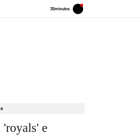
Volver
Iniciar
a
sesión
20MINUTOS.ES
to
'royals' e