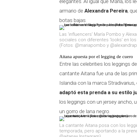
elegantes. Al igual que María, los 
armario de
Alexandra Pereira
, qu
botas bajas.
Las 'influencers' María Pombo y Alex
sociales con diferentes 'looks' en lo
(Fotos: @mariapombo y @alexandrape
Aitana apuesta por el legging de cuero
Entre las celebrities los leggings
cantante Aitana fue una de las prim
Islandia con la marca Stradivarius,
adaptó esta prenda a su estilo 
los leggings con un jersey ancho, 
un gorro de lana negro.
La cantante Aitana posa con los leg
temporada, pero aportando a la prend
@aitanax Instagram)