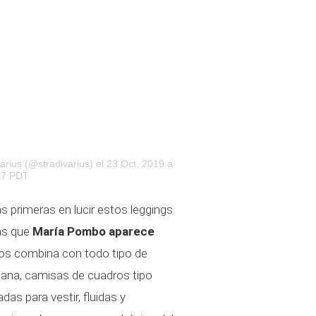
arius (@stradivarius)
el 23 Oct, 2019 a
17 PDT
s primeras en lucir estos leggings
las que
María Pombo aparece
os combina con todo tipo de
lana, camisas de cuadros tipo
as para vestir, fluidas y