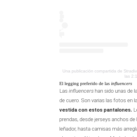
Una publicación compartida de Stradiv
las 2:
El legging preferido de las
influencers
Las
influencers
han sido unas de la
de cuero. Son varias las fotos en 
vestida con estos pantalones.
L
prendas, desde jerseys anchos de 
leñador, hasta camisas más arreglad