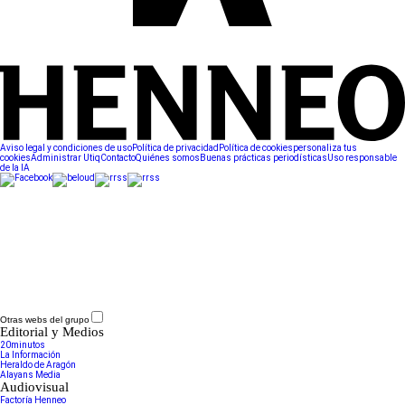
Aviso legal y condiciones de uso
Política de privacidad
Política de cookies
personaliza tus
cookies
Administrar Utiq
Contacto
Quiénes somos
Buenas prácticas periodísticas
Uso responsable
de la IA
Otras webs del grupo
Editorial y Medios
20minutos
La Información
Heraldo de Aragón
Alayans Media
Audiovisual
Factoría Henneo