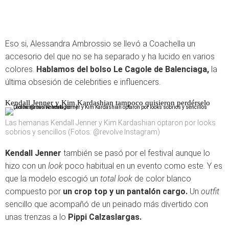
Eso si, Alessandra Ambrossio se llevó a Coachella un
accesorio del que no se ha separado y ha lucido en varios
colores.
Hablamos del bolso Le Cagole de Balenciaga,
la
última obsesión de celebrities e influencers.
Kendall Jenner y Kim Kardashian tampoco quisieron perdérselo
Las hemanas Kendall Jenner y Kim Kardashian optaron por looks
sobrios y sencillos (Fotos: @revolve Instagram)
Kendall Jenner
también se pasó por el festival aunque lo
hizo con un
look
poco habitual en un evento como este. Y es
que la modelo escogió un
total look
de color blanco
compuesto por
un crop top y un pantalón cargo.
Un
outfit
sencillo que acompañó de un peinado más divertido con
unas trenzas a lo
Pippi Calzaslargas.