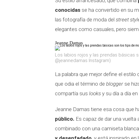
Su estilo afrancesado, que combina
conocidas
se ha convertido en su me
las fotografía de moda del
street styl
elegantes como casuales, pero sie
Jeanne Damas
Los labios rojos y las prendas básicas
@jeannedamas Instagram)
La palabra que mejor define el estilo 
que odia el término de
blogger
se hiz
compartía sus
looks
y su día a día en
Jeanne Damas tiene esa cosa que h
público.
Es capaz de dar una vuelta a
combinado con una camiseta blanca 
y desenfadado,
y está inspirado en 