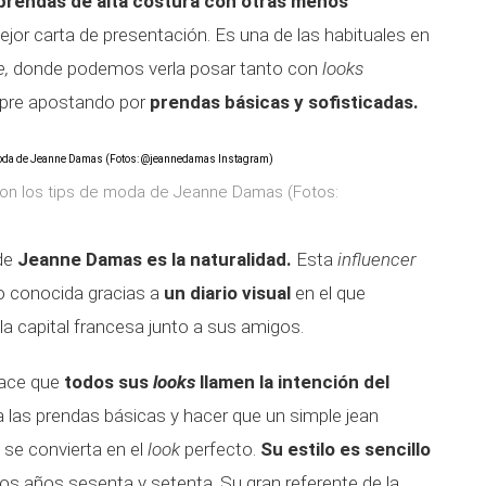
prendas de alta costura con otras menos
jor carta de presentación. Es una de las habituales en
e,
donde podemos verla posar tanto con
looks
mpre apostando por
prendas básicas y sofisticadas.
 son los tips de moda de Jeanne Damas (Fotos:
de
Jeanne Damas es la naturalidad.
Esta
influencer
o conocida gracias a
un diario visual
en el que
 la capital francesa junto a sus amigos.
ace que
todos sus
looks
llamen la intención del
 las prendas básicas y hacer que un simple jean
se convierta en el
look
perfecto.
Su estilo es sencillo
los años sesenta y setenta. Su gran referente de la