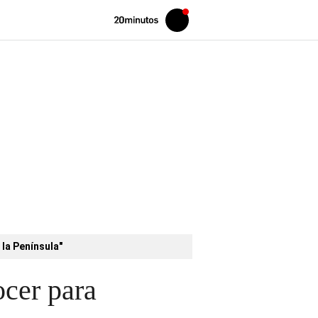
Volver
Iniciar
a
sesión
20MINUTOS.ES
 la Península"
ocer para