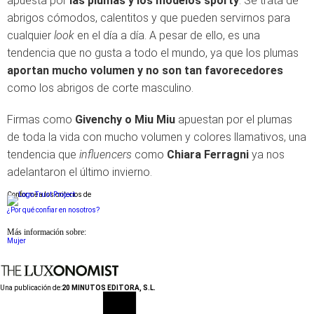
apuesta por
las plumas y los modelos sporty
. Se trata de
abrigos cómodos, calentitos y que pueden servirnos para
cualquier
look
en el día a día. A pesar de ello, es una
tendencia que no gusta a todo el mundo, ya que los plumas
aportan mucho volumen y no son tan favorecedores
como los abrigos de corte masculino.
Firmas como
Givenchy o Miu Miu
apuestan por el plumas
de toda la vida con mucho volumen y colores llamativos, una
tendencia que
influencers
como
Chiara Ferragni
ya nos
adelantaron el último invierno.
Conforme a los criterios de
¿Por qué confiar en nosotros?
Más información sobre:
Mujer
Una publicación de:
20 MINUTOS EDITORA, S.L.