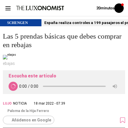
Volver
Iniciar
a
sesión
20MINUTOS.ES
SCHENGEN
España realiza controles a 199 pasajeros el p
Las 5 prendas básicas que debes comprar
en rebajas
ebajas
Escucha este artículo
LUJO
NOTICIA
18 mar 2022 - 07:39
Paloma de la Hija Ferrero
Añádenos en Google