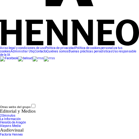
Aviso legal y condiciones de uso
Política de privacidad
Política de cookies
personaliza tus
cookies
Administrar Utiq
Contacto
Quiénes somos
Buenas prácticas periodísticas
Uso responsable
de la IA
Otras webs del grupo
Editorial y Medios
20minutos
La Información
Heraldo de Aragón
Alayans Media
Audiovisual
Factoría Henneo