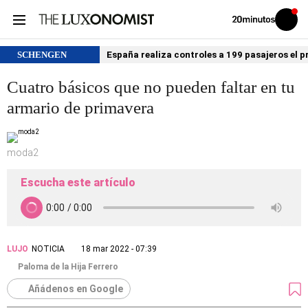
Volver
Iniciar
a
sesión
20MINUTOS.ES
SCHENGEN
España realiza controles a 199 pasajeros el p
Cuatro básicos que no pueden faltar en tu
armario de primavera
moda2
Escucha este artículo
LUJO
NOTICIA
18 mar 2022 - 07:39
Paloma de la Hija Ferrero
Añádenos en Google