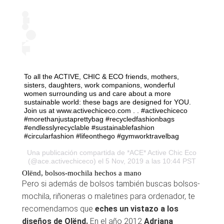
To all the ACTIVE, CHIC & ECO friends, mothers,
sisters, daughters, work companions, wonderful
women surrounding us and care about a more
sustainable world: these bags are designed for YOU.
Join us at www.activechiceco.com . . #activechiceco
#morethanjustaprettybag #recycledfashionbags
#endlesslyrecyclable #sustainablefashion
#circularfashion #lifeonthego #gymworktravelbag
Una publicación compartida de
*ACE* Active Chic Eco
(@ace.activechiceco) el 5 Nov, 2019 a las 10:44 PST
Olënd, bolsos-mochila hechos a mano
Pero si además de bolsos también buscas bolsos-
mochila, riñoneras o maletines para ordenador, te
recomendamos que
eches un vistazo a los
diseños de Olënd.
En el año 2012
Adriana