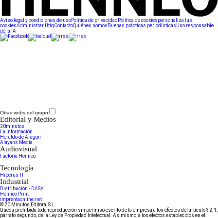
Aviso legal y condiciones de uso
Política de privacidad
Política de cookies
personaliza tus
cookies
Administrar Utiq
Contacto
Quiénes somos
Buenas prácticas periodísticas
Uso responsable
de la IA
Otras webs del grupo
Editorial y Medios
20minutos
La Información
Heraldo de Aragón
Alayans Media
Audiovisual
Factoría Henneo
Tecnología
Hiberus TI
Industrial
Distribución - DASA
Henneo Print
imprentaonline.net
© 20 Minutos Editora, S.L.
Queda prohibida toda reproducción sin permiso escrito de la empresa a los efectos del artículo 32.1,
párrafo segundo, de la Ley de Propiedad Intelectual. Asimismo, a los efectos establecidos en el