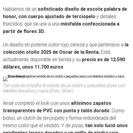
Hablamos de un
sofisticado diseño de escote palabra de
honor, con cuerpo ajustado de terciopelo
y detalles
fruncidos, que se une a una
minifalda confeccionada a
partir de flores 3D.
Un diseño en potente color rojo cereza y que pertenece a
la
colección otoño 2025 de Oscar de la Renta.
Está
actualmente disponible en tienda y su
precio es de 12.590
dólares, unos 11.700 euros
.
Tan solo acompañó el vestido de un clutch y pequeñas joyas con
detalles dorados y rojos (Foto: Gtres)
Amal completó el
look
con unos
altísimos zapatos
transparentes de PVC con punta y talón dorado
. Como
bolso, un clutch de terciopelo y forma redondeada del
mismo color que el vestido. Y de joyas,
tan solo lució unos
pendientes largos dorados y un anillo de piedra roja.