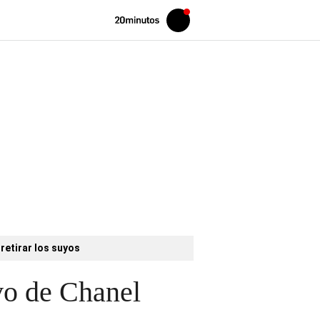
Volver
Iniciar
a
sesión
20MINUTOS.ES
retirar los suyos
ivo de Chanel