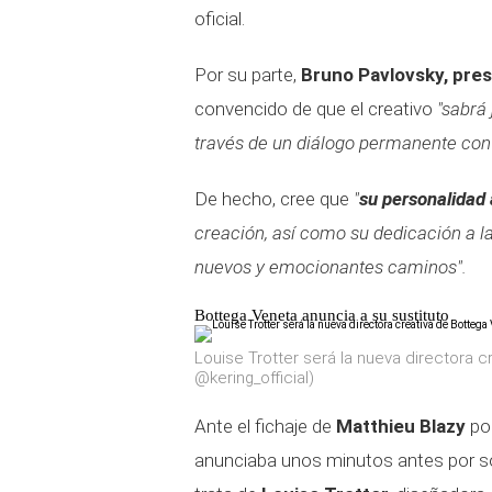
oficial.
Por su parte,
Bruno Pavlovsky, pre
convencido de que el creativo
"sabrá 
través de un diálogo permanente con e
De hecho, cree que
"
su personalidad
creación, así como su dedicación a la
nuevos y emocionantes caminos".
Bottega Veneta anuncia a su sustituto
Louise Trotter será la nueva directora c
@kering_official)
Ante el fichaje de
Matthieu Blazy
por
anunciaba unos minutos antes por so