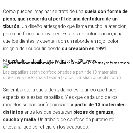
Como puedes imaginar se trata de una
suela con forma de
picos, que recuerda al perfil de una dentadura de un
tiburón.
Un diseño arriesgado que llama mucho la atención,
pero que funciona muy bien. Ésta es de color blanco, igual
que los dientes, y cuentan con un reborde en rojo, color
insignia de Louboutin desde
su creación en 1991.
El precio de las Loubishark parte de los 700 euros
Las zapatillas están confeccionadas a partir de 13 materiales
diferentes y de forma artesana (Fotos: christianlouboutin.com)
Sin embargo, la suela dentada no es lo único que hace
especiales a estas zapatillas. Y es que cada uno de los
modelos se han confeccionado
a partir de 13 materiales
distintos
entre los que destacan
piezas de gamuza,
caucho y malla
. Un trabajo de confección puramente
artesanal que se refleja en los acabados.