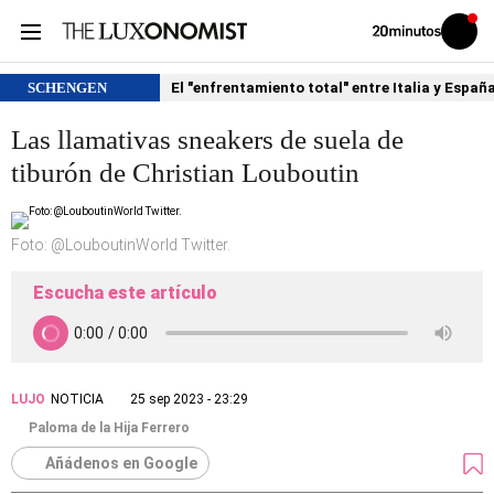
Volver
Iniciar
a
sesión
20MINUTOS.ES
SCHENGEN
El "enfrentamiento total" entre Italia y Españ
Las llamativas sneakers de suela de
tiburón de Christian Louboutin
Foto: @LouboutinWorld Twitter.
Escucha este artículo
LUJO
NOTICIA
25 sep 2023 - 23:29
Paloma de la Hija Ferrero
Añádenos en Google