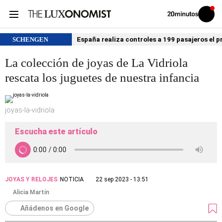
Volver
Iniciar
a
sesión
20MINUTOS.ES
SCHENGEN
España realiza controles a 199 pasajeros el p
La colección de joyas de La Vidriola
rescata los juguetes de nuestra infancia
joyas-la-vidriola
Escucha este artículo
JOYAS Y RELOJES
NOTICIA
22 sep 2023 - 13:51
Alicia Martín
Añádenos en Google