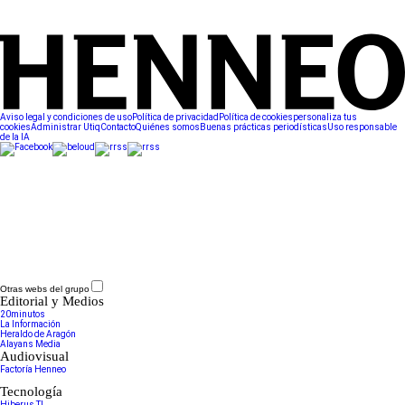
Aviso legal y condiciones de uso
Política de privacidad
Política de cookies
personaliza tus
cookies
Administrar Utiq
Contacto
Quiénes somos
Buenas prácticas periodísticas
Uso responsable
de la IA
Otras webs del grupo
Editorial y Medios
20minutos
La Información
Heraldo de Aragón
Alayans Media
Audiovisual
Factoría Henneo
Tecnología
Hiberus TI