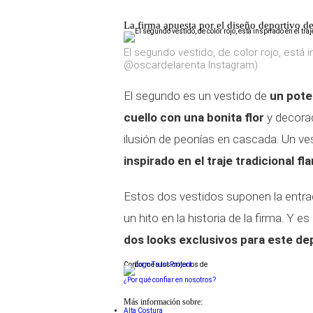
La firma apuesta por el diseño deportivo d
El segundo vestido, de color rojo, está i
@oscardelarenta Instagram)
El segundo es un vestido de
un pote
cuello con una bonita flor
y decorad
ilusión de peonías en cascada. Un v
inspirado en el traje tradicional f
Estos dos vestidos suponen la entrada
un hito en la historia de la firma. Y e
dos looks exclusivos para este de
Conforme a los criterios de
¿Por qué confiar en nosotros?
Más información sobre:
Alta Costura