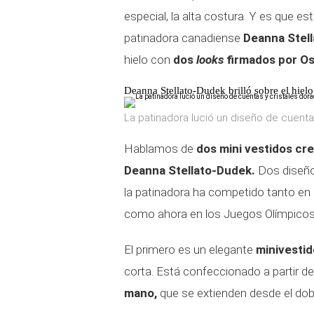
especial, la alta costura. Y es que es
patinadora canadiense
Deanna Stel
hielo con
dos
looks
firmados por Os
Deanna Stellato-Dudek brilló sobre el hiel
La patinadora lució un diseño de cuenta
Hablamos de
dos mini vestidos cr
Deanna Stellato-Dudek.
Dos diseño
la patinadora ha competido tanto en
como ahora en los Juegos Olímpicos 
El primero es un elegante
minivestid
corta. Está confeccionado a partir d
mano,
que se extienden desde el dobla