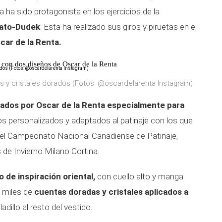
ta ha sido protagonista en los ejercicios de la
lato-Dudek
. Esta ha realizado sus giros y piruetas en el
car de la Renta.
o con dos diseños de Oscar de la Renta
s y cristales dorados (Fotos: @oscardelarenta Instagram)
eados por Oscar de la Renta especialmente para
s personalizados y adaptados al patinaje con los que
 el Campeonato Nacional Canadiense de Patinaje,
de Invierno Milano Cortina.
o de inspiración oriental,
con cuello alto y manga
e miles de
cuentas doradas y cristales aplicados a
dillo al resto del vestido.