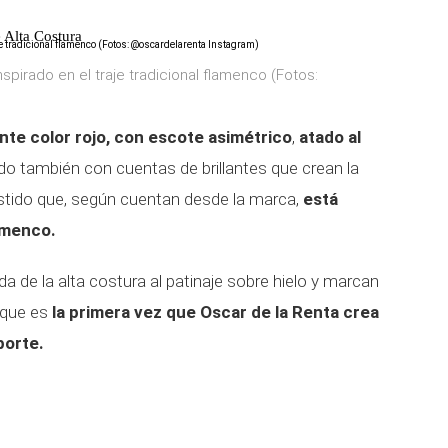
e Alta Costura
nspirado en el traje tradicional flamenco (Fotos:
nte color rojo, con escote asimétrico
,
atado al
o también con cuentas de brillantes que crean la
estido que, según cuentan desde la marca,
está
lamenco.
 de la alta costura al patinaje sobre hielo y marcan
s que es
la primera vez que Oscar de la Renta crea
porte.