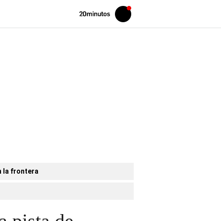
Volver
Iniciar
a
sesión
20MINUTOS.ES
 la frontera