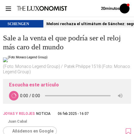
Volver
Iniciar
a
sesión
20MINUTOS.ES
SCHENGEN
Meloni rechaza el ultimátum de Sánchez: segu
Sale a la venta el que podría ser el reloj
más caro del mundo
(Foto: Monaco Legend Group)
Patek Philippe 1518 (Foto: Monaco
Legend Group)
Escucha este artículo
JOYAS Y RELOJES
NOTICIA
06 feb 2025 - 16:07
Juan Cabal
Añádenos en Google