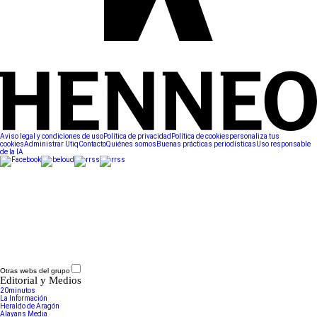
Aviso legal y condiciones de uso
Política de privacidad
Política de cookies
personaliza tus
cookies
Administrar Utiq
Contacto
Quiénes somos
Buenas prácticas periodísticas
Uso responsable
de la IA
Otras webs del grupo
Editorial y Medios
20minutos
La Información
Heraldo de Aragón
Alayans Media