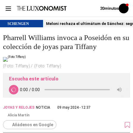
Volver
Iniciar
a
sesión
20MINUTOS.ES
SCHENGEN
Meloni rechaza el ultimátum de Sánchez: segu
Pharrell Williams invoca a Poseidón en su
colección de joyas para Tiffany
(Foto: Tiffany)
(Foto: Tiffany)
Escucha este artículo
JOYAS Y RELOJES
NOTICIA
09 may 2024 - 12:37
Alicia Martín
Añádenos en Google