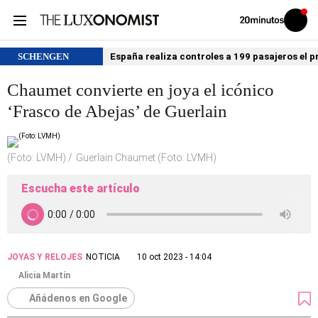
Volver
Iniciar
a
sesión
20MINUTOS.ES
SCHENGEN
España realiza controles a 199 pasajeros el p
Chaumet convierte en joya el icónico
‘Frasco de Abejas’ de Guerlain
(Foto: LVMH)
Guerlain Chaumet (Foto: LVMH)
Escucha este artículo
JOYAS Y RELOJES
NOTICIA
10 oct 2023 - 14:04
Alicia Martín
Añádenos en Google