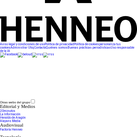
Aviso legal y condiciones de uso
Política de privacidad
Política de cookies
personaliza tus
cookies
Administrar Utiq
Contacto
Quiénes somos
Buenas prácticas periodísticas
Uso responsable
de la IA
Otras webs del grupo
Editorial y Medios
20minutos
La Información
Heraldo de Aragón
Alayans Media
Audiovisual
Factoría Henneo
Tecnología