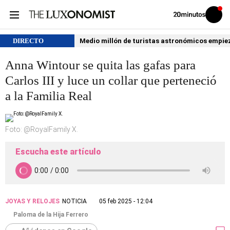
Volver
Iniciar
a
sesión
20MINUTOS.ES
DIRECTO
Medio millón de turistas astronómicos empiezan
Anna Wintour se quita las gafas para
Carlos III y luce un collar que perteneció
a la Familia Real
Foto: @RoyalFamily X.
Escucha este artículo
JOYAS Y RELOJES
NOTICIA
05 feb 2025 - 12:04
Paloma de la Hija Ferrero