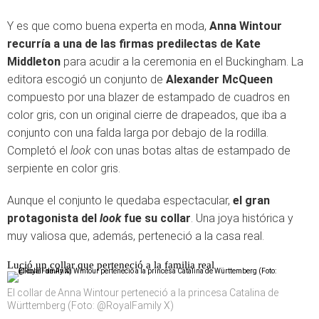
Y es que como buena experta en moda,
Anna Wintour
recurría a una de las firmas predilectas de Kate
Middleton
para acudir a la ceremonia en el Buckingham. La
editora escogió un conjunto de
Alexander McQueen
compuesto por una blazer de estampado de cuadros en
color gris, con un original cierre de drapeados, que iba a
conjunto con una falda larga por debajo de la rodilla.
Completó el
look
con unas botas altas de estampado de
serpiente en color gris.
Aunque el conjunto le quedaba espectacular,
el gran
protagonista del
look
fue su collar
. Una joya histórica y
muy valiosa que, además, perteneció a la casa real.
Lució un collar que perteneció a la familia real
El collar de Anna Wintour perteneció a la princesa Catalina de
Württemberg (Foto: @RoyalFamily X)