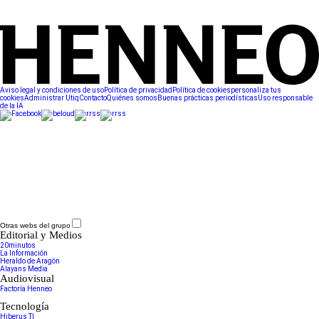
Aviso legal y condiciones de uso
Política de privacidad
Política de cookies
personaliza tus
cookies
Administrar Utiq
Contacto
Quiénes somos
Buenas prácticas periodísticas
Uso responsable
de la IA
Otras webs del grupo
Editorial y Medios
20minutos
La Información
Heraldo de Aragón
Alayans Media
Audiovisual
Factoría Henneo
Tecnología
Hiberus TI