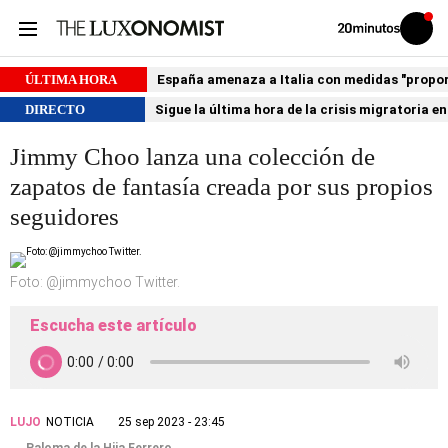
Volver
Iniciar
a
sesión
20MINUTOS.ES
ÚLTIMA HORA
España amenaza a Italia con medidas "proporci
DIRECTO
Sigue la última hora de la crisis migratoria e
Jimmy Choo lanza una colección de
zapatos de fantasía creada por sus propios
seguidores
Foto: @jimmychoo Twitter.
Escucha este artículo
LUJO
NOTICIA
25 sep 2023 - 23:45