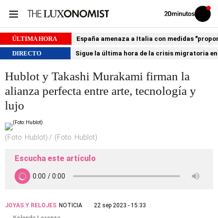
Volver
Iniciar
a
sesión
20MINUTOS.ES
ÚLTIMA HORA
España amenaza a Italia con medidas "proporci
DIRECTO
Sigue la última hora de la crisis migratoria e
Hublot y Takashi Murakami firman la
alianza perfecta entre arte, tecnología y
lujo
(Foto: Hublot)
(Foto: Hublot)
Escucha este artículo
JOYAS Y RELOJES
NOTICIA
22 sep 2023 - 15:33