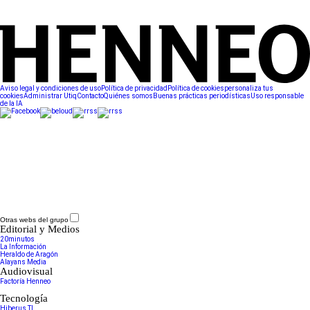
Aviso legal y condiciones de uso
Política de privacidad
Política de cookies
personaliza tus
cookies
Administrar Utiq
Contacto
Quiénes somos
Buenas prácticas periodísticas
Uso responsable
de la IA
Otras webs del grupo
Editorial y Medios
20minutos
La Información
Heraldo de Aragón
Alayans Media
Audiovisual
Factoría Henneo
Tecnología
Hiberus TI