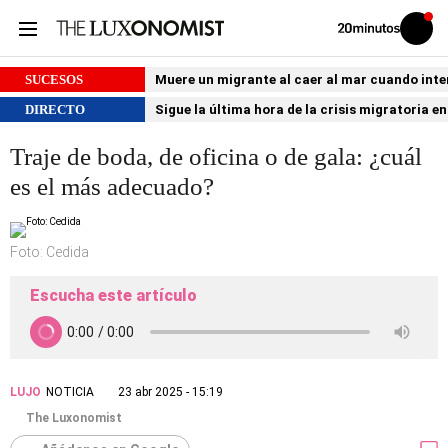
Volver
Iniciar
a
sesión
20MINUTOS.ES
SUCESOS
Muere un migrante al caer al mar cuando int
DIRECTO
Sigue la última hora de la crisis migratoria e
Traje de boda, de oficina o de gala: ¿cuál
es el más adecuado?
Foto: Cedida
Escucha este artículo
LUJO
NOTICIA
23 abr 2025 - 15:19
The Luxonomist