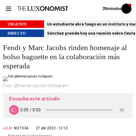
Volver
Iniciar
a
sesión
20MINUTOS.ES
URGENTE
Un estudiante abre fuego en un instituto y ma
DIRECTO
Sánchez preside hoy una reunión sobre Ceuta 
Fendi y Marc Jacobs rinden homenaje al
bolso baguette en la colaboración más
esperada
Foto: @themarcjacobs Instagram.
Escucha este artículo
LUJO
NOTICIA
27 abr 2023 - 13:12