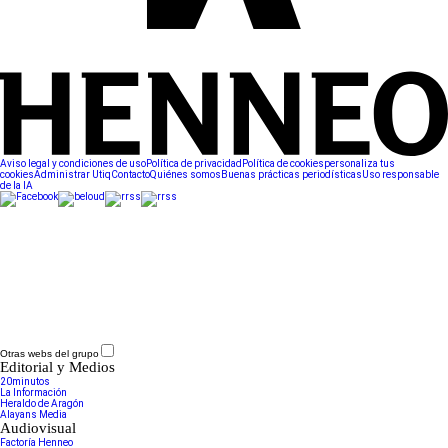
Aviso legal y condiciones de uso
Política de privacidad
Política de cookies
personaliza tus
cookies
Administrar Utiq
Contacto
Quiénes somos
Buenas prácticas periodísticas
Uso responsable
de la IA
Otras webs del grupo
Editorial y Medios
20minutos
La Información
Heraldo de Aragón
Alayans Media
Audiovisual
Factoría Henneo