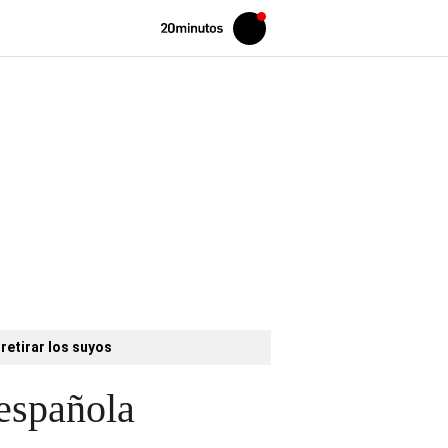
Volver
Iniciar
a
sesión
20MINUTOS.ES
retirar los suyos
 española