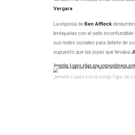
Vergara
.
La esposa de
Ben Affleck
deslumbró
lentejuelas con el sello inconfundible
sus redes sociales para deleite de s
supuesto que las joyas que llevaba
J
Jennifer Lopez elige una extraordinaria sort
Jennifer Lopez con la sortija Tigre de Ca