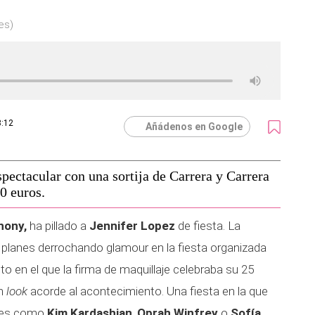
es)
3:12
Añádenos en Google
pectacular con una sortija de Carrera y Carrera
0 euros.
hony,
ha pillado a
Jennifer Lopez
de fiesta. La
 planes derrochando glamour en la fiesta organizada
to en el que la firma de maquillaje celebraba su 25
un
look
acorde al acontecimiento. Una fiesta en la que
ades como
Kim Kardashian
,
Oprah Winfrey
o
Sofía