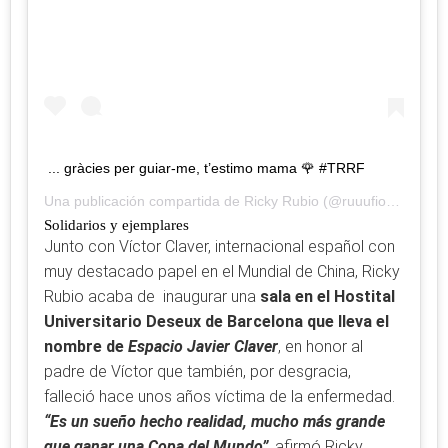
... gràcies per guiar-me, t’estimo mama 🌹 #TRRF
Una publicación compartida de
Ricky Rubio
(@ruuufio) el
15 Se
Solidarios y ejemplares
Junto con Víctor Claver, internacional español con
muy destacado papel en el Mundial de China, Ricky
Rubio acaba de inaugurar una
sala en el Hostital
Universitario Deseux de Barcelona que lleva el
nombre de
Espacio Javier Claver
, en honor al
padre de Víctor que también, por desgracia,
falleció hace unos años víctima de la enfermedad.
“Es un sueño hecho realidad, mucho más grande
que ganar una Copa del Mundo”
, afirmó Ricky