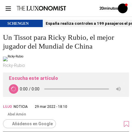
Volver
Iniciar
a
sesión
20MINUTOS.ES
SCHENGEN
España realiza controles a 199 pasajeros el p
Un Tissot para Ricky Rubio, el mejor
jugador del Mundial de China
Ricky-Rubio
Escucha este artículo
LUJO
NOTICIA
29 mar 2022 - 18:10
Abel Amón
Añádenos en Google