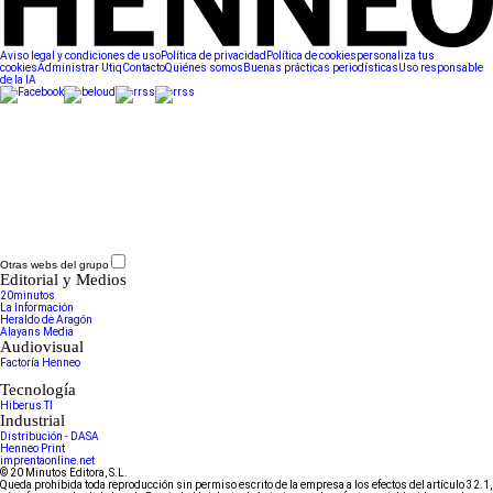
Aviso legal y condiciones de uso
Política de privacidad
Política de cookies
personaliza tus
cookies
Administrar Utiq
Contacto
Quiénes somos
Buenas prácticas periodísticas
Uso responsable
de la IA
Otras webs del grupo
Editorial y Medios
20minutos
La Información
Heraldo de Aragón
Alayans Media
Audiovisual
Factoría Henneo
Tecnología
Hiberus TI
Industrial
Distribución - DASA
Henneo Print
imprentaonline.net
© 20 Minutos Editora, S.L.
Queda prohibida toda reproducción sin permiso escrito de la empresa a los efectos del artículo 32.1,