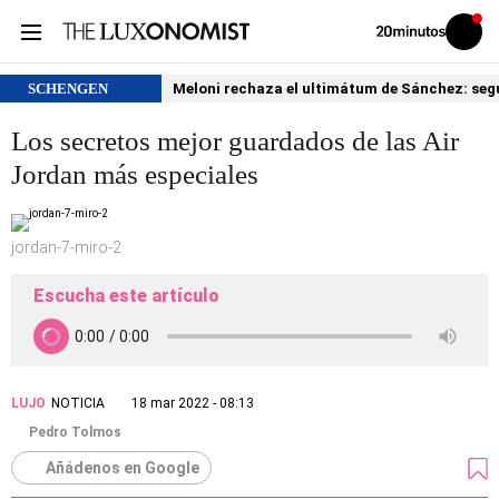
Volver
Iniciar
a
sesión
20MINUTOS.ES
SCHENGEN
Meloni rechaza el ultimátum de Sánchez: segu
Los secretos mejor guardados de las Air
Jordan más especiales
jordan-7-miro-2
Escucha este artículo
LUJO
NOTICIA
18 mar 2022 - 08:13
Pedro Tolmos
Añádenos en Google