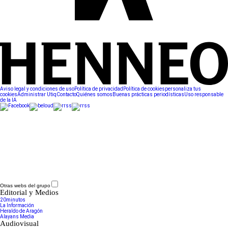
Aviso legal y condiciones de uso
Política de privacidad
Política de cookies
personaliza tus
cookies
Administrar Utiq
Contacto
Quiénes somos
Buenas prácticas periodísticas
Uso responsable
de la IA
Otras webs del grupo
Editorial y Medios
20minutos
La Información
Heraldo de Aragón
Alayans Media
Audiovisual