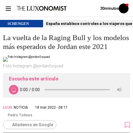
Volver
Iniciar
a
sesión
20MINUTOS.ES
SCHENGEN
España establece controles a los viajeros que 
La vuelta de la Raging Bull y los modelos
más esperados de Jordan este 2021
Foto Instagram @jordan5squad
Escucha este artículo
LUJO
NOTICIA
18 mar 2022 - 08:11
Pedro Tolmos
Añádenos en Google