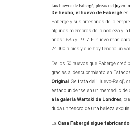
Los huevos de Fabergé, piezas del joyero r
De hecho, el huevo de Fabergé
es 
Fabergé y sus artesanos de la empre
algunos miembros de la nobleza y la bu
años 1885 y 1917. El huevo más caro 
24.000 rubíes y que hoy tendría un valo
De los 50 huevos que Fabergé creó pa
gracias al descubrimiento en Estado
Original
. Se trata del 'Huevo-Reloj', 
estadounidense en un mercadillo de
a la galería Wartski de Londres
, q
duda un tesoro de una belleza exquisi
La
Casa Fabergé sigue fabricando