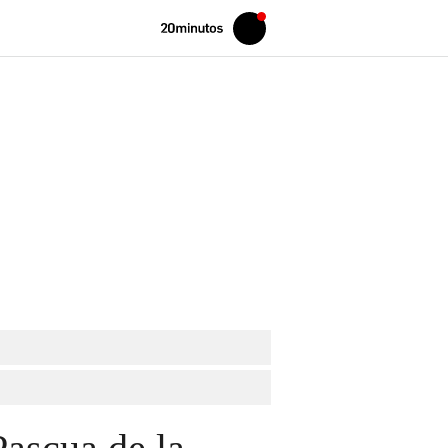
Volver
Iniciar
a
sesión
20MINUTOS.ES