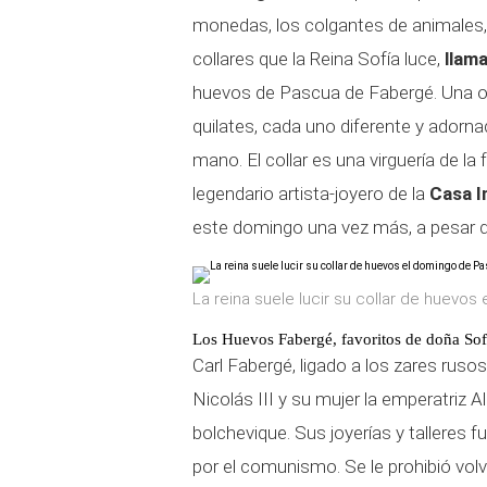
monedas, los colgantes de animales, l
collares que la Reina Sofía luce,
llam
huevos de Pascua de Fabergé. Una o
quilates, cada uno diferente y adorn
mano. El collar es una virguería de l
legendario artista-joyero de la
Casa I
este domingo una vez más, a pesar de
La reina suele lucir su collar de huevos
Los Huevos Fabergé, favoritos de doña Sof
Carl Fabergé, ligado a los zares ruso
Nicolás III y su mujer la emperatriz A
bolchevique. Sus joyerías y talleres
por el comunismo. Se le prohibió volve