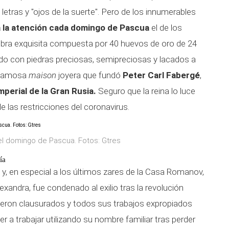
etras y "ojos de la suerte". Pero de los innumerables
a la atención cada domingo de Pascua
el de los
bra exquisita compuesta por 40 huevos de oro de 24
ado con piedras preciosas, semipreciosas y lacados a
a famosa
maison
joyera que fundó
Peter Carl Fabergé
,
mperial de la Gran Rusia.
Seguro que la reina lo luce
 las restricciones del coronavirus.
 el domingo de Pascua. Fotos: Gtres
ía
s y, en especial a los últimos zares de la Casa Romanov,
lexandra, fue condenado al exilio tras la revolución
 fueron clausurados y todos sus trabajos expropiados
r a trabajar utilizando su nombre familiar tras perder