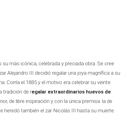
 su más icónica, celebrada y preciada obra. Se cree
r Alejandro III decidió regalar una joya magnífica a su
. Corría el 1885 y el motivo era celebrar su veinte
 tradición de r
egalar extraordinarios huevos de
ior, de libre inspiración y con la única premisa: la de
que heredó también el zar Nicolás III hasta su muerte.