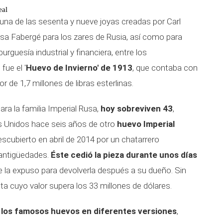
eal
una de las sesenta y nueve joyas creadas por Carl
sa Fabergé para los zares de Rusia, así como para
rguesía industrial y financiera, entre los
fue el '
Huevo de Invierno' de 1913
, que contaba con
r de 1,7 millones de libras esterlinas.
ra la familia Imperial Rusa,
hoy sobreviven 43
,
s Unidos hace seis años de otro
huevo Imperial
descubierto en abril de 2014 por un chatarrero
 antigüedades.
Éste cedió la pieza durante unos días
ue la expuso para devolverla después a su dueño. Sin
ta cuyo valor supera los 33 millones de dólares.
 los famosos huevos en diferentes versiones
,