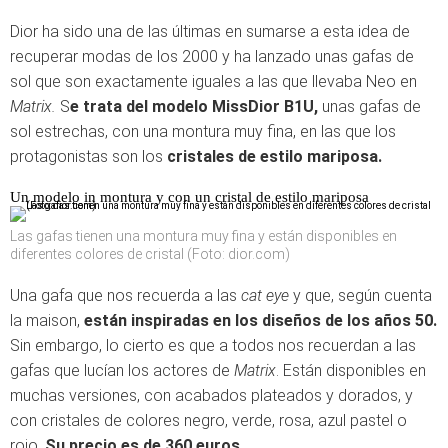
Dior ha sido una de las últimas en sumarse a esta idea de
recuperar modas de los 2000 y ha lanzado unas gafas de
sol que son exactamente iguales a las que llevaba Neo en
Matrix.
S
e trata del modelo MissDior B1U,
unas gafas de
sol estrechas, con una montura muy fina, en las que los
protagonistas son los
cristales de estilo mariposa.
Un modelo in montura y con un cristal de estilo mariposa
Las gafas tienen una montura muy fina y están disponibles en
diferentes colores de cristal (Foto: dior.com)
Una gafa que nos recuerda a las
cat eye
y que, según cuenta
la maison,
están inspiradas en los diseños de los años 50.
Sin embargo, lo cierto es que a todos nos recuerdan a las
gafas que lucían los actores de
Matrix
. Están disponibles en
muchas versiones, con acabados plateados y dorados, y
con cristales de colores negro, verde, rosa, azul pastel o
rojo.
Su precio es de 360 euros.