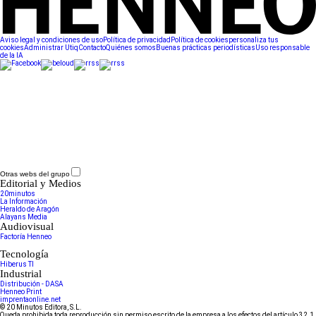
Aviso legal y condiciones de uso
Política de privacidad
Política de cookies
personaliza tus
cookies
Administrar Utiq
Contacto
Quiénes somos
Buenas prácticas periodísticas
Uso responsable
de la IA
Otras webs del grupo
Editorial y Medios
20minutos
La Información
Heraldo de Aragón
Alayans Media
Audiovisual
Factoría Henneo
Tecnología
Hiberus TI
Industrial
Distribución - DASA
Henneo Print
imprentaonline.net
© 20 Minutos Editora, S.L.
Queda prohibida toda reproducción sin permiso escrito de la empresa a los efectos del artículo 32.1,