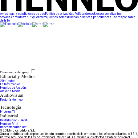
Aviso legal y condiciones de uso
Política de privacidad
Política de cookies
personaliza tus
cookies
Administrar Utiq
Contacto
Quiénes somos
Buenas prácticas periodísticas
Uso responsable
de la IA
Otras webs del grupo
Editorial y Medios
20minutos
La Información
Heraldo de Aragón
Alayans Media
Audiovisual
Factoría Henneo
Tecnología
Hiberus TI
Industrial
Distribución - DASA
Henneo Print
imprentaonline.net
© 20 Minutos Editora, S.L.
Queda prohibida toda reproducción sin permiso escrito de la empresa a los efectos del artículo 32.1,
párrafo segundo, de la Ley de Propiedad Intelectual. Asimismo, a los efectos establecidos en el