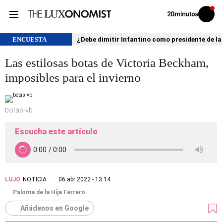
Volver
Iniciar
a
sesión
20MINUTOS.ES
ENCUESTA
¿Debe dimitir Infantino como presidente de la
Las estilosas botas de Victoria Beckham,
imposibles para el invierno
botas-vb
Escucha este artículo
LUJO
NOTICIA
06 abr 2022 - 13:14
Paloma de la Hija Ferrero
Añádenos en Google