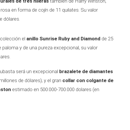
turales de tres hileras
también de Harry Winston,
rosa en forma de cojín de 11 quilates. Su valor
e dólares.
colección el
anillo Sunrise Ruby and Diamond
de 25
de paloma y de una pureza excepcional, su valor
ares.
 subasta será un excepcional
brazalete de diamantes
illones de dólares); y el gran
collar con colgante de
nston
estimado en 500.000-700.000 dolares (en