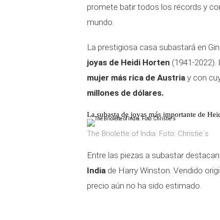
promete batir todos los récords y co
mundo.
La prestigiosa casa subastará en Gi
joyas de Heidi Horten
(1941-2022). L
mujer más rica de Austria
y con cuy
millones de dólares.
La subasta de joyas más importante de Hei
The Briolette of India. Foto: Christie´s
Entre las piezas a subastar destacan
India
de Harry Winston. Vendido origi
precio aún no ha sido estimado.