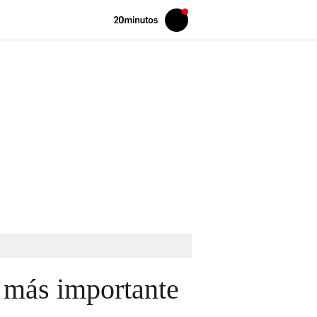
Volver
Iniciar
a
sesión
20MINUTOS.ES
s más importante