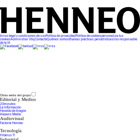
Aviso legal y condiciones de uso
Política de privacidad
Política de cookies
personaliza tus
cookies
Administrar Utiq
Contacto
Quiénes somos
Buenas prácticas periodísticas
Uso responsable
de la IA
Otras webs del grupo
Editorial y Medios
20minutos
La Información
Heraldo de Aragón
Alayans Media
Audiovisual
Factoría Henneo
Tecnología
Hiberus TI
Industrial