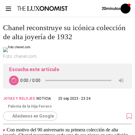
Volver
Iniciar
a
sesión
20MINUTOS.ES
Chanel reconstruye su icónica colección
de alta joyería de 1932
Foto: chanel.com.
Escucha este artículo
JOYAS Y RELOJES
NOTICIA
25 sep 2023 - 23:24
Paloma de la Hija Ferrero
Añádenos en Google
Con motivo del 90 aniversario su primera colección de alta