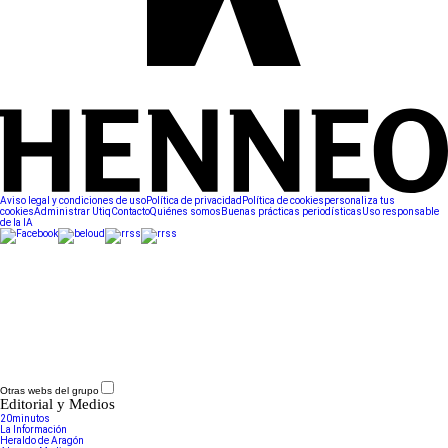
Aviso legal y condiciones de uso
Política de privacidad
Política de cookies
personaliza tus
cookies
Administrar Utiq
Contacto
Quiénes somos
Buenas prácticas periodísticas
Uso responsable
de la IA
Otras webs del grupo
Editorial y Medios
20minutos
La Información
Heraldo de Aragón