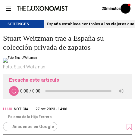
Volver
Iniciar
a
sesión
20MINUTOS.ES
SCHENGEN
España establece controles a los viajeros que 
Stuart Weitzman trae a España su
colección privada de zapatos
Foto: Stuart Weitzman
Escucha este artículo
LUJO
NOTICIA
27 oct 2023 - 14:06
Paloma de la Hija Ferrero
Añádenos en Google