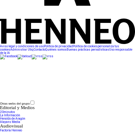
Aviso legal y condiciones de uso
Política de privacidad
Política de cookies
personaliza tus
cookies
Administrar Utiq
Contacto
Quiénes somos
Buenas prácticas periodísticas
Uso responsable
de la IA
Otras webs del grupo
Editorial y Medios
20minutos
La Información
Heraldo de Aragón
Alayans Media
Audiovisual
Factoría Henneo