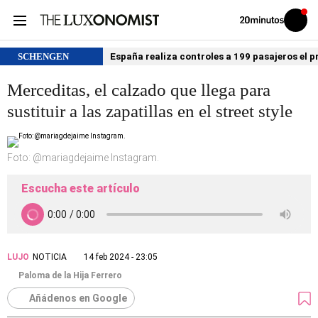
Volver
Iniciar
a
sesión
20MINUTOS.ES
SCHENGEN
España realiza controles a 199 pasajeros el p
Merceditas, el calzado que llega para
sustituir a las zapatillas en el street style
Foto: @mariagdejaime Instagram.
Escucha este artículo
LUJO
NOTICIA
14 feb 2024 - 23:05
Paloma de la Hija Ferrero
Añádenos en Google