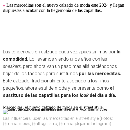
Las merceditas son el nuevo calzado de moda este 2024 y llegan
dispuestas a acabar con la hegemonía de las zapatillas.
Las tendencias en calzado cada vez apuestan más por
la
comodidad.
Lo llevamos viendo unos años con las
sneakers,
pero ahora van un paso más allá haciéndonos
bajar de los tacones para sustituirlos
por las merceditas.
Este calzado, tradicionalmente asociado a los niños
pequeños, ahora está de moda y se presenta como
el
sustituto de las zapatillas para los
look
del día a día.
Merceditas, el nuevo calzado de moda en el street style
Las influencers lucen las merceditas en el street style (Fotos:
@mariafrubies, @allisguijarro, @mariagdejaime Instagram)