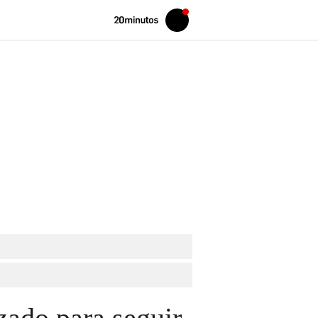
Volver
Iniciar
a
sesión
20MINUTOS.ES