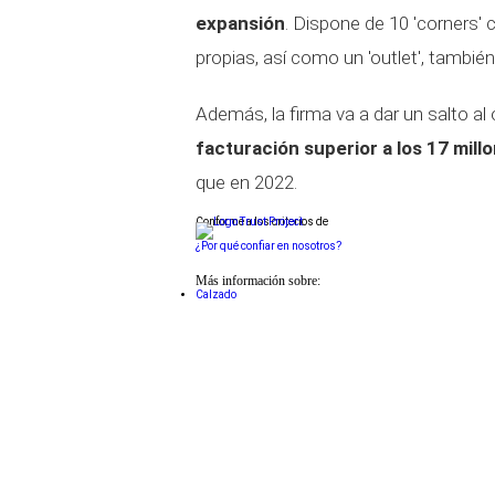
expansión
. Dispone de 10 'corners'
propias, así como un 'outlet', tambié
Además, la firma va a dar un salto al 
facturación superior a los 17 mill
que en 2022.
Conforme a los criterios de
¿Por qué confiar en nosotros?
Más información sobre:
Calzado