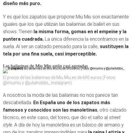
diseño más puro.
Y es que los zapatos que propone Miu Miu son exactamente
iguales que los que utilizan las bailarinas de ballet en sus
shows. Tienen
la misma forma, gomas en el empeine y la
puntera cuadrada.
La única diferencia la encontramos en la
suela. Al ser un calzado pensado para la calle,
sustituyen la
tela por una fina suela, casi imperceptible.
Las bailarinas de Miu Miu están casi agotadas
El precio de las bailarinas de Miu Miu es de 690 euros (Fotos:
@miumiu y @juliahobbs_ Instagram)
A nosotros la moda de las bailarinas no nos parece tan
descabellada.
En España uno de los zapatos más
famosos y conocidos son las manoletinas
, otro calzado
técnico, en este caso, del toreo, que dio el salto al
street
style
. A día de hoy la manoletina es un básico de armario y
uno de los zapatos imprescindibles para
la reina Letizia y