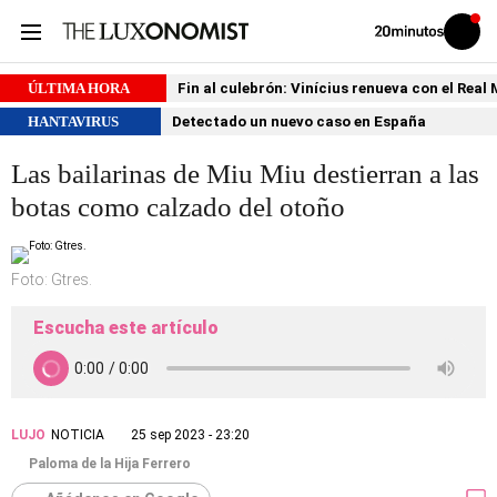
Volver
Iniciar
a
sesión
20MINUTOS.ES
ÚLTIMA HORA
Fin al culebrón: Vinícius renueva con el Real
HANTAVIRUS
Detectado un nuevo caso en España
Las bailarinas de Miu Miu destierran a las
botas como calzado del otoño
Foto: Gtres.
Escucha este artículo
LUJO
NOTICIA
25 sep 2023 - 23:20
Paloma de la Hija Ferrero