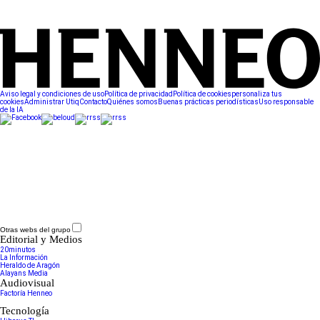
Aviso legal y condiciones de uso
Política de privacidad
Política de cookies
personaliza tus
cookies
Administrar Utiq
Contacto
Quiénes somos
Buenas prácticas periodísticas
Uso responsable
de la IA
Otras webs del grupo
Editorial y Medios
20minutos
La Información
Heraldo de Aragón
Alayans Media
Audiovisual
Factoría Henneo
Tecnología