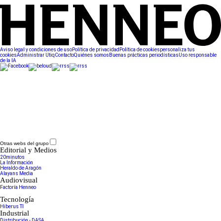
Aviso legal y condiciones de uso
Política de privacidad
Política de cookies
personaliza tus
cookies
Administrar Utiq
Contacto
Quiénes somos
Buenas prácticas periodísticas
Uso responsable
de la IA
Otras webs del grupo
Editorial y Medios
20minutos
La Información
Heraldo de Aragón
Alayans Media
Audiovisual
Factoría Henneo
Tecnología
Hiberus TI
Industrial
Distribución - DASA