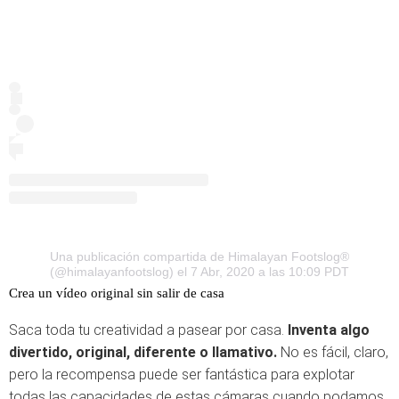
Una publicación compartida de Himalayan Footslog®
(@himalayanfootslog)
el 7 Abr, 2020 a las 10:09 PDT
Crea un vídeo original sin salir de casa
Saca toda tu creatividad a pasear por casa.
Inventa algo
divertido, original, diferente o llamativo.
No es fácil, claro,
pero la recompensa puede ser fantástica para explotar
todas las capacidades de estas cámaras cuando podamos