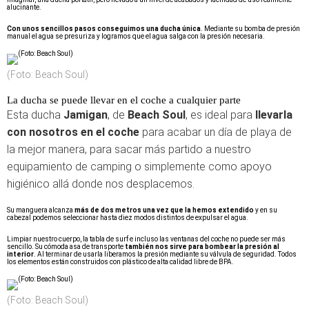
alucinante.
Con unos sencillos pasos conseguimos una ducha única
. Mediante su bomba de presión
manual el agua se presuriza y logramos que el agua salga con la presión necesaria.
(Foto: Beach Soul)
La ducha se puede llevar en el coche a cualquier parte
Esta ducha
Jamigan
, de
Beach Soul
, es ideal para
llevarla
con nosotros en el coche
para acabar un día de playa de
la mejor manera, para sacar más partido a nuestro
equipamiento de camping o simplemente como apoyo
higiénico allá donde nos desplacemos.
Su manguera alcanza
más de dos metros una vez que la hemos extendido
y en su
cabezal podemos seleccionar hasta diez modos distintos de expulsar el agua.
Limpiar nuestro cuerpo, la tabla de surf e incluso las ventanas del coche no puede ser más
sencillo. Su cómoda asa de transporte
también nos sirve para bombear la presión al
interior
. Al terminar de usarla liberamos la presión mediante su válvula de seguridad. Todos
los elementos están construidos con plástico de alta calidad libre de BPA.
(Foto: Beach Soul)