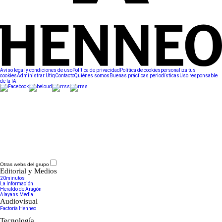
Aviso legal y condiciones de uso
Política de privacidad
Política de cookies
personaliza tus
cookies
Administrar Utiq
Contacto
Quiénes somos
Buenas prácticas periodísticas
Uso responsable
de la IA
Otras webs del grupo
Editorial y Medios
20minutos
La Información
Heraldo de Aragón
Alayans Media
Audiovisual
Factoría Henneo
Tecnología