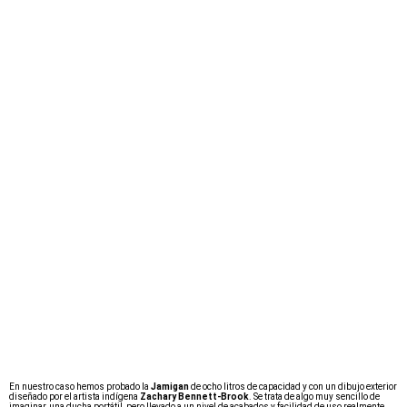
En nuestro caso hemos probado la
Jamigan
de ocho litros de capacidad y con un dibujo exterior
diseñado por el artista indígena
Zachary Bennett-Brook
. Se trata de algo muy sencillo de
imaginar, una ducha portátil, pero llevado a un nivel de acabados y facilidad de uso realmente