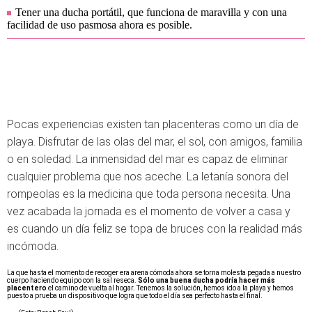
Tener una ducha portátil, que funciona de maravilla y con una
facilidad de uso pasmosa ahora es posible.
Pocas experiencias existen tan placenteras como un día de
playa. Disfrutar de las olas del mar, el sol, con amigos, familia
o en soledad. La inmensidad del mar es capaz de eliminar
cualquier problema que nos aceche. La letanía sonora del
rompeolas es la medicina que toda persona necesita. Una
vez acabada la jornada es el momento de volver a casa y
es cuando un día feliz se topa de bruces con la realidad más
incómoda.
La que hasta el momento de recoger era arena cómoda ahora se torna molesta pegada a nuestro
cuerpo haciendo equipo con la sal reseca.
Sólo una buena ducha podría hacer más
placentero
el camino de vuelta al hogar. Tenemos la solución, hemos ido a la playa y hemos
puesto a prueba un dispositivo que logra que todo el día sea perfecto hasta el final.