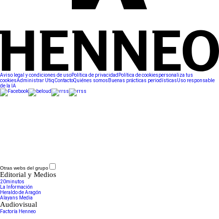
Aviso legal y condiciones de uso
Política de privacidad
Política de cookies
personaliza tus
cookies
Administrar Utiq
Contacto
Quiénes somos
Buenas prácticas periodísticas
Uso responsable
de la IA
Otras webs del grupo
Editorial y Medios
20minutos
La Información
Heraldo de Aragón
Alayans Media
Audiovisual
Factoría Henneo