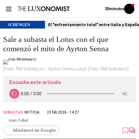
Volver
Iniciar
a
sesión
20MINUTOS.ES
SCHENGEN
El "enfrentamiento total" entre Italia y Españ
Sale a subasta el Lotus con el que
comenzó el mito de Ayrton Senna
(Foto: RM Sotheby's)
Ayrton Senna Lotus (Foto: RM Sotheby's)
Escucha este artículo
SUBASTAS
NOTICIA
23 feb 2026 - 14:27
Juan Cabal
Añádenos en Google