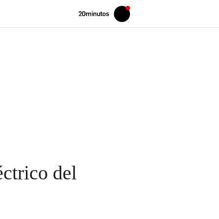
Volver
Iniciar
a
sesión
20MINUTOS.ES
ctrico del