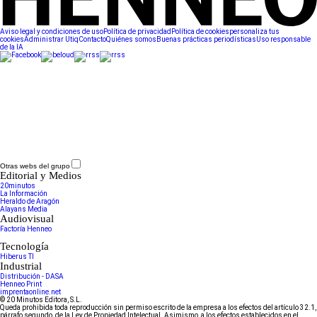
Aviso legal y condiciones de uso
Política de privacidad
Política de cookies
personaliza tus
cookies
Administrar Utiq
Contacto
Quiénes somos
Buenas prácticas periodísticas
Uso responsable
de la IA
Otras webs del grupo
Editorial y Medios
20minutos
La Información
Heraldo de Aragón
Alayans Media
Audiovisual
Factoría Henneo
Tecnología
Hiberus TI
Industrial
Distribución - DASA
Henneo Print
imprentaonline.net
© 20 Minutos Editora, S.L.
Queda prohibida toda reproducción sin permiso escrito de la empresa a los efectos del artículo 32.1,
párrafo segundo, de la Ley de Propiedad Intelectual. Asimismo, a los efectos establecidos en el