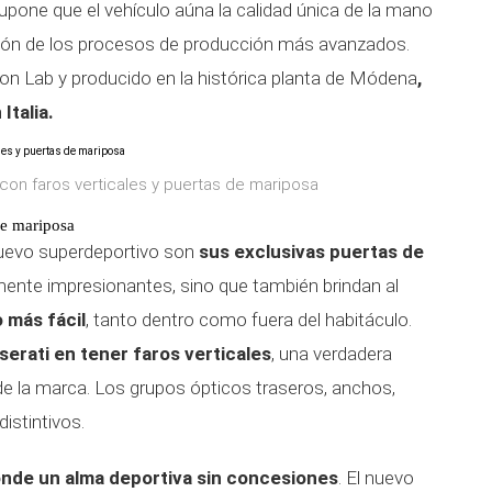
supone que el vehículo aúna la calidad única de la mano
isión de los procesos de producción más avanzados.
ion Lab y producido en la histórica planta de Módena
,
Italia.
 con faros verticales y puertas de mariposa
de mariposa
 nuevo superdeportivo son
sus exclusivas puertas de
ente impresionantes, sino que también brindan al
 más fácil
, tanto dentro como fuera del habitáculo.
erati en tener faros verticales
, una verdadera
 de la marca. Los grupos ópticos traseros, anchos,
istintivos.
nde un alma deportiva sin concesiones
. El nuevo