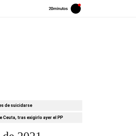
Volver
Iniciar
a
sesión
20MINUTOS.ES
es de suicidarse
 Ceuta, tras exigirlo ayer el PP