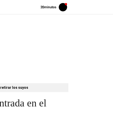
Volver
Iniciar
a
sesión
20MINUTOS.ES
retirar los suyos
ntrada en el