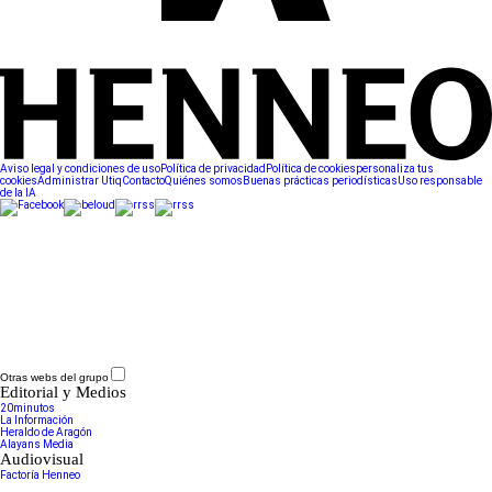
Aviso legal y condiciones de uso
Política de privacidad
Política de cookies
personaliza tus
cookies
Administrar Utiq
Contacto
Quiénes somos
Buenas prácticas periodísticas
Uso responsable
de la IA
Otras webs del grupo
Editorial y Medios
20minutos
La Información
Heraldo de Aragón
Alayans Media
Audiovisual
Factoría Henneo