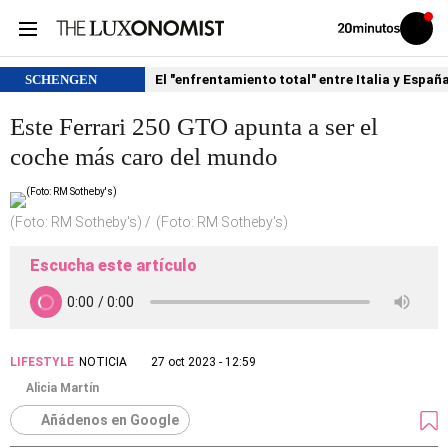
Volver
Iniciar
a
sesión
20MINUTOS.ES
SCHENGEN
El "enfrentamiento total" entre Italia y Españ
Este Ferrari 250 GTO apunta a ser el
coche más caro del mundo
(Foto: RM Sotheby's)
(Foto: RM Sotheby's)
Escucha este artículo
LIFESTYLE
NOTICIA
27 oct 2023 - 12:59
Alicia Martín
Añádenos en Google