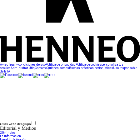
Aviso legal y condiciones de uso
Política de privacidad
Política de cookies
personaliza tus
cookies
Administrar Utiq
Contacto
Quiénes somos
Buenas prácticas periodísticas
Uso responsable
de la IA
Otras webs del grupo
Editorial y Medios
20minutos
La Información
Heraldo de Aragón