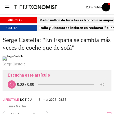
Volver
Iniciar
a
sesión
20MINUTOS.ES
DIRECTO
Medio millón de turistas astronómicos empiezan
CEUTA
Italia y Dinamarca insisten en rechazar "la i
Serge Castella: "En España se cambia más
veces de coche que de sofá"
Serge-Castella
Escucha este artículo
LIFESTYLE
NOTICIA
21 mar 2022 - 08:55
Laura Martín