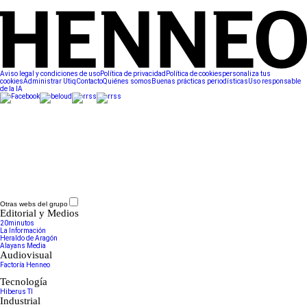
Aviso legal y condiciones de uso
Política de privacidad
Política de cookies
personaliza tus
cookies
Administrar Utiq
Contacto
Quiénes somos
Buenas prácticas periodísticas
Uso responsable
de la IA
Otras webs del grupo
Editorial y Medios
20minutos
La Información
Heraldo de Aragón
Alayans Media
Audiovisual
Factoría Henneo
Tecnología
Hiberus TI
Industrial