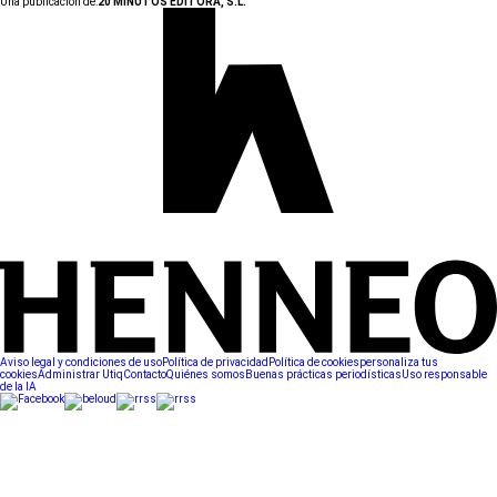
Una publicación de:
20 MINUTOS EDITORA, S.L.
Aviso legal y condiciones de uso
Política de privacidad
Política de cookies
personaliza tus
cookies
Administrar Utiq
Contacto
Quiénes somos
Buenas prácticas periodísticas
Uso responsable
de la IA