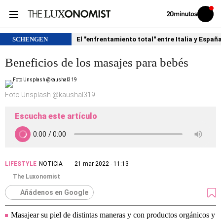
Volver
Iniciar
a
sesión
20MINUTOS.ES
SCHENGEN
El "enfrentamiento total" entre Italia y Españ
Beneficios de los masajes para bebés
Foto Unsplash @kaushal319
Escucha este artículo
LIFESTYLE
NOTICIA
21 mar 2022 - 11:13
The Luxonomist
Añádenos en Google
Masajear su piel de distintas maneras y con productos orgánicos y