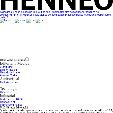
Aviso legal y condiciones de uso
Política de privacidad
Política de cookies
personaliza tus
cookies
Administrar Utiq
Contacto
Quiénes somos
Buenas prácticas periodísticas
Uso responsable
de la IA
Otras webs del grupo
Editorial y Medios
20minutos
La Información
Heraldo de Aragón
Alayans Media
Audiovisual
Factoría Henneo
Tecnología
Hiberus TI
Industrial
Distribución - DASA
Henneo Print
imprentaonline.net
© 20 Minutos Editora, S.L.
Queda prohibida toda reproducción sin permiso escrito de la empresa a los efectos del artículo 32.1,