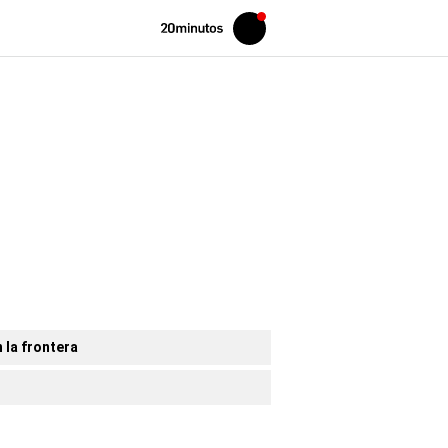
Volver
Iniciar
a
sesión
20MINUTOS.ES
 la frontera