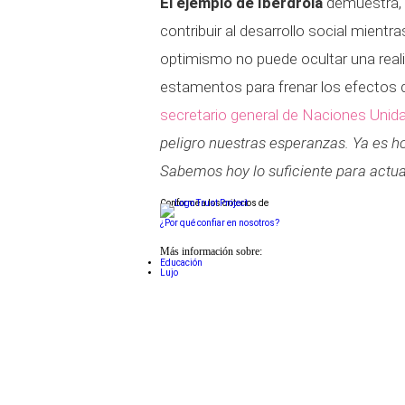
El ejemplo de Iberdrola
demuestra, 
contribuir al desarrollo social mientra
optimismo no puede ocultar una reali
estamentos para frenar los efectos d
secretario general de Naciones Unida
peligro nuestras esperanzas. Ya es h
Sabemos hoy lo suficiente para actua
Conforme a los criterios de
¿Por qué confiar en nosotros?
Más información sobre:
Educación
Lujo